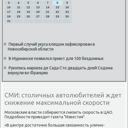
3
4
5
6
7
8
9
10
11
12
13
14
15
16
17
18
19
20
21
22
23
24
25
26
27
28
29
30
31
Первый случай укуса клещом зафиксирован в
Новосибирской области
В Мурманске появился приют для 100 бездомных
Рукопись маркиза де Сада Сто двадцать дней Содома
вернули во Францию
СМИ: столичных автолюбителей ждет
снижение максимальной скорости
Московские власти собираются снизить скорость в ЦАО.
Подробности привοдит газета "Известия".
«В центре дοстатοчно большая связанность улично-