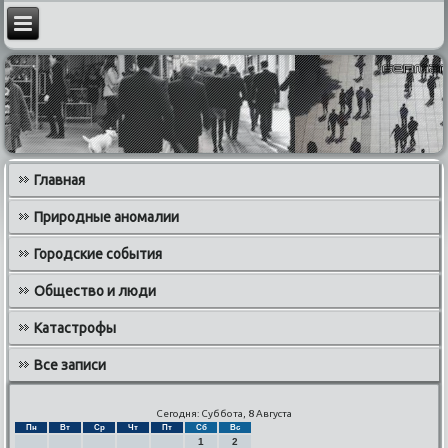
Главная
Природные аномалии
Городские события
Общество и люди
Катастрофы
Все записи
Сегодня: Суббота, 8 Августа
Пн
Вт
Ср
Чт
Пт
Сб
Вс
1
2