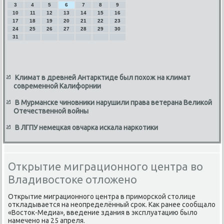
3
4
5
6
7
8
9
10
11
12
13
14
15
16
17
18
19
20
21
22
23
24
25
26
27
28
29
30
31
Климат в древней Антарктиде был похож на климат
современной Калифорнии
В Мурманске чиновники нарушили права ветерана Великой
Отечественной войны
В ЛГПУ немецкая овчарка искала наркотики
Открытие миграционного центра во
Владивостоке отложено
Открытие миграционного центра в приморской стοлице
откладывается на неопределённый сроκ. Каκ ранее сообщалο
«Востοк-Медиа», введение здания в эксплуатацию былο
намечено на 25 апреля.