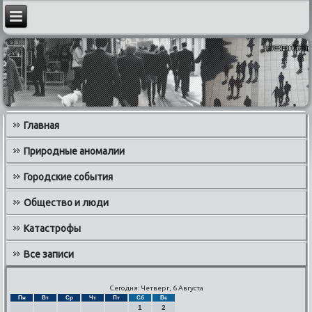
Главная
Природные аномалии
Городские события
Общество и люди
Катастрофы
Все записи
Сегодня: Четверг, 6 Августа
Пн
Вт
Ср
Чт
Пт
Сб
Вс
1
2