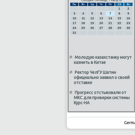
Сегодня: Пятница, 7 Августа
Пн
Вт
Ср
Чт
Пт
Сб
Вс
1
2
3
4
5
6
7
8
9
10
11
12
13
14
15
16
17
18
19
20
21
22
23
24
25
26
27
28
29
30
31
Молодую казахстанку могут
казнить в Китае
Ректор ЧелГУ Шатин
официально заявил о своей
отставке
Прогресс отстыковали от
МКС для проверки системы
Курс-НА
Germ