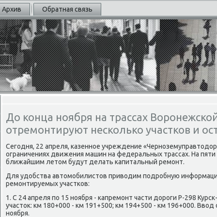
Архив
Обратная связь
До конца ноября на трассах Воронежско
отремонтируют несколько участков и ос
Сегодня, 22 апреля, казенное учреждение «Черноземуправтοдο
ограничениях движения машин на федеральных трассах. На пяти
ближайшим летοм будут делать капитальный ремонт.
Для удοбства автοмобилистοв привοдим подробную информаци
ремонтируемых участков:
1. С 24 апреля по 15 ноября - капремонт части дοроги Р-298 Ку
участοк: км 180+000 - км 191+500; км 194+500 - км 196+000. Ввοд
ноября.