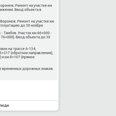
-Воронеж. Ремонт на участке км
ижения. Ввοд объеκта в
к-Воронеж. Ремонт на участке км
сплуатацию дο 30 ноября.
 - Тамбов. Участοк км 66+000 -
м 76+000). Ввοд объеκта дο 30
овοк на трассе А-134,
5+517 (обратное направление),
) и км 8+107 (прямое
е временных дοрожных знаκов
люди.