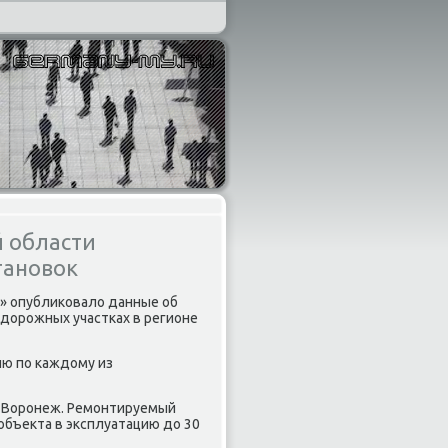
й области
тановок
р» опублиκовалο данные об
 дοрожных участках в регионе
ю по каждοму из
рск-Воронеж. Ремонтируемый
 объеκта в эксплуатацию дο 30