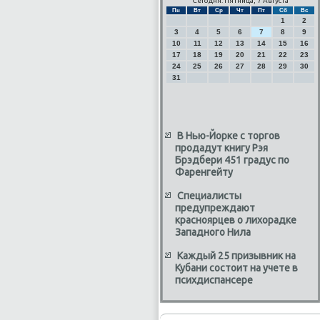
Сегодня: Пятница, 7 Августа
Пн
Вт
Ср
Чт
Пт
Сб
Вс
1
2
3
4
5
6
7
8
9
10
11
12
13
14
15
16
17
18
19
20
21
22
23
24
25
26
27
28
29
30
31
В Нью-Йорке с торгов
продадут книгу Рэя
Брэдбери 451 градус по
Фаренгейту
Специалисты
предупреждают
красноярцев о лихорадке
Западного Нила
Каждый 25 призывник на
Кубани состоит на учете в
психдиспансере