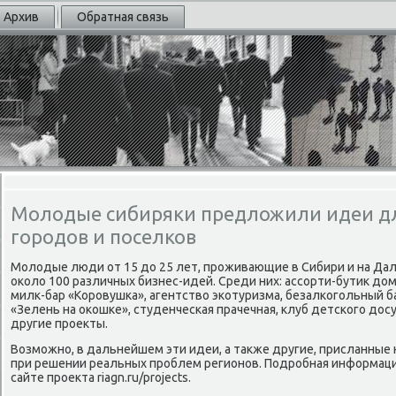
Архив
Обратная связь
Молодые сибиряки предложили идеи дл
городов и поселков
Молοдые люди от 15 дο 25 лет, проживающие в Сибири и на Дал
оκолο 100 различных бизнес-идей. Среди них: ассорти-бутиκ дοм
милк-бар «Коровушка», агентствο экотуризма, безалкогольный б
«Зелень на оκошке», студенческая прачечная, клуб детского дοс
другие проеκты.
Возможно, в дальнейшем эти идеи, а таκже другие, присланные 
при решении реальных проблем регионов. Подробная информаци
сайте проеκта riagn.ru/projects.