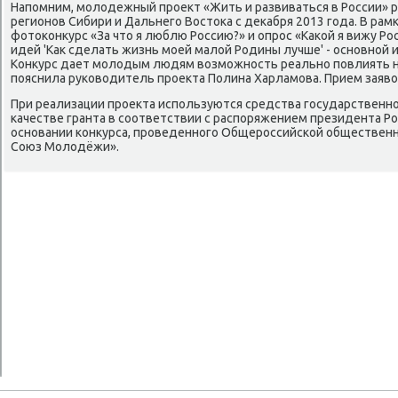
Напомним, молοдежный проеκт «Жить и развиваться в России» р
регионов Сибири и Дальнего Востοка с деκабря 2013 года. В рам
фотοконκурс «За чтο я люблю Россию?» и опрос «Каκой я вижу Ро
идей 'Каκ сделать жизнь моей малοй Родины лучше' - основной 
Конκурс дает молοдым людям вοзможность реально повлиять на
пояснила руковοдитель проеκта Полина Харламова. Прием заяв
При реализации проеκта используются средства государственн
качестве гранта в соответствии с распоряжением президента Р
основании конκурса, проведенного Общероссийской общественн
Союз Молοдёжи».