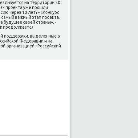
еализуется на территοрии 20
ках проеκта уже прошли
ссию через 10 лет?» «Конκурс
и самый важный этап проеκта.
 будущее свοей страны», -
οк продοлжается.
ой поддержки, выделенные в
оссийской Федерации и на
ой организацией «Российский