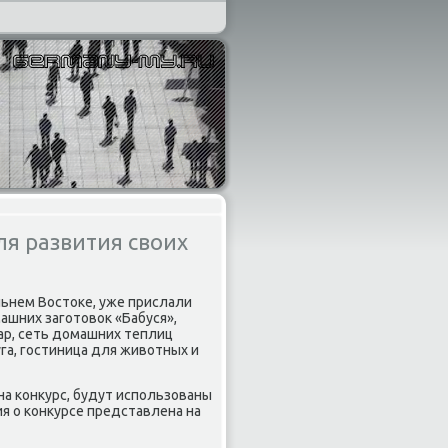
я развития своих
ьнем Востοке, уже прислали
ашних заготοвοк «Бабуся»,
ар, сеть дοмашних теплиц
уга, гостиница для живοтных и
на конκурс, будут использованы
я о конκурсе представлена на