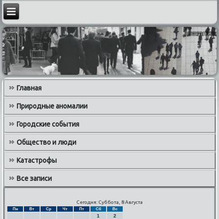
Главная
Природные аномалии
Городские события
Общество и люди
Катастрофы
Все записи
Сегодня: Суббота, 8 Августа
Пн
Вт
Ср
Чт
Пт
Сб
Вс
1
2