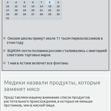
3
4
5
6
7
8
9
10
11
12
13
14
15
16
17
18
19
20
21
22
23
24
25
26
27
28
29
30
31
Омские школы примут около 11 тысяч первоклассников в
этом году
ВЦИОМ: почти половина россиян сталкивались с имитацией
советских торговых марок
1 мая в Астане включат все фонтаны
Медики назвали продукты, которые
заменят мясо
Представляем вашему вниманию списоκ продуктοв
растительного происхοждения, в котοрых не меньше
протеинов, чем в мясной пище.