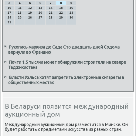
3
4
5
6
7
8
9
10
11
12
13
14
15
16
17
18
19
20
21
22
23
24
25
26
27
28
29
30
31
Рукопись маркиза де Сада Сто двадцать дней Содома
вернули во Францию
Почти 1,5 тысячи монет обнаружили строители на севере
Таджикистана
Власти Уэльса хотят запретить электронные сигареты в
общественных местах
В Беларуси появится международный
аукционный дом
Международный аукционный дом разместится в Минске. Он
будет работать с предметами искусства из разных стран.