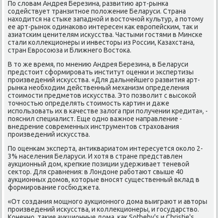
По словам Андрея Березина, развитию арт-рынка
содействует транзитное положение Беларуси. Страна
находится на стыке западной и восточной культур, а потому
ее арт-рынок одинаково интересен как европейским, так и
азиатским ценителям искусства. Частыми гостями в Минске
стали коллекционеры и инвесторы из России, Казахстана,
стран Евросоюза и Ближнего Востока.
В то же время, по мнению Андрея Березина, в Беларуси
предстоит сформировать институт оценки и экспертизы
произведений искусства. «Для дальнейшего развития арт-
рынка необходим действенный механизм определения
стоимости предметов искусства. Это позволит с высокой
точностью определять стоимость картин и даже
использовать их в качестве залога при получении кредита», -
пояснил специалист. Еще одно важное направление -
внедрение современных инструментов страхования
произведений искусства.
По оценкам эксперта, антиквариатом интересуется около 2-
3% населения Беларуси. И хотя в стране представлен
аукционный дом, крепкие позиции удерживает теневой
сектор. Для сравнения: в Лондоне работают свыше 40
аукционных домов, которые вносят существенный вклад в
формирование госбюджета.
«От создания мощного аукционного дома выиграют и авторы
произведений искусства, и коллекционеры, и государство.
Конечно, такие аукционные дома, как Sotheby's и Christie's,