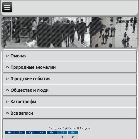
Главная
Природные аномалии
Городские события
Общество и люди
Катастрофы
Все записи
Сегодня: Суббота, 8 Августа
Пн
Вт
Ср
Чт
Пт
Сб
Вс
1
2