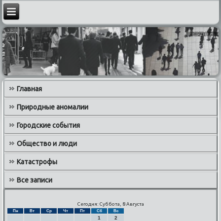
Главная
Природные аномалии
Городские события
Общество и люди
Катастрофы
Все записи
Сегодня: Суббота, 8 Августа
Пн
Вт
Ср
Чт
Пт
Сб
Вс
1
2