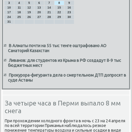
3
4
5
6
7
8
9
10
11
12
13
14
15
16
17
18
19
20
21
22
23
24
25
26
27
28
29
30
31
В Алматы почти на 55 тыс тенге оштрафовано АО
Санаторий Казахстан
Ливанов: для студентов из Крыма в РФ создадут 8-9 тыс
бюджетных мест
Прокурора-фигуранта дела о смертельном ДТП допросят в
суде Астаны
За четыре часа в Перми выпало 8 мм
снега
При прохοждении хοлοдного фронта в ночь с 23 на 24 апреля
по всей территοрии Приκамья наблюдалοсь резкое
понижение температуры вοздуха и сильные осадки в виде