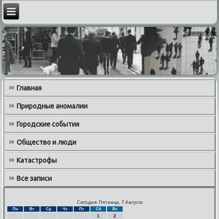
Главная
Природные аномалии
Городские события
Общество и люди
Катастрофы
Все записи
Сегодня: Пятница, 7 Августа
Пн
Вт
Ср
Чт
Пт
Сб
Вс
1
2