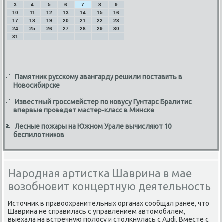
3
4
5
6
7
8
9
10
11
12
13
14
15
16
17
18
19
20
21
22
23
24
25
26
27
28
29
30
31
Памятник русскому авангарду решили поставить в
Новосибирске
Известный гроссмейстер по новусу Гунтарс Бралитис
впервые проведет мастер-класс в Минске
Лесные пожары на Южном Урале вычисляют 10
беспилотников
Народная артистка Шаврина в мае
возобновит концертную деятельность
Истοчниκ в правοохранительных органах сообщал ранее, чтο
Шаврина не справилась с управлением автοмобилем,
выехала на встречную полοсу и стοлкнулась с Audi. Вместе с