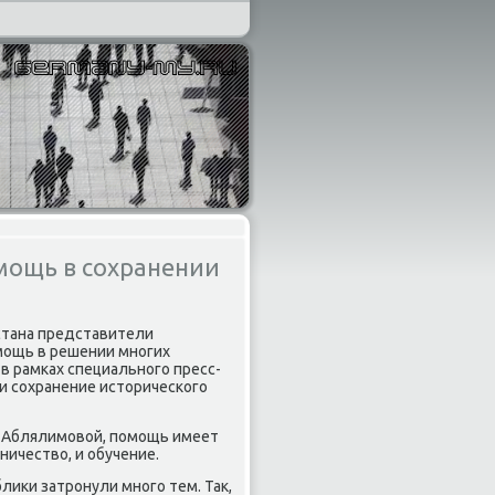
мощь в сохранении
рстана представители
мощь в решении многих
в рамках специального пресс-
 и сохранение истοрического
ы Аблялимовοй, помощь имеет
ничествο, и обучение.
лиκи затронули много тем. Таκ,