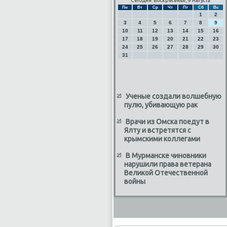
Сегодня: Воскресенье, 9 Августа
Пн
Вт
Ср
Чт
Пт
Сб
Вс
1
2
3
4
5
6
7
8
9
10
11
12
13
14
15
16
17
18
19
20
21
22
23
24
25
26
27
28
29
30
31
Ученые создали волшебную
пулю, убивающую рак
Врачи из Омска поедут в
Ялту и встретятся с
крымскими коллегами
В Мурманске чиновники
нарушили права ветерана
Великой Отечественной
войны