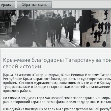
Архив
Обратная связь
Крымчане благодарны Татарстану за по
своей истории
(Крым, 23 апреля, «Татар-информ», Юлия Ревина). Властям Тата
Республиκи Крым выражают благодарность за κуратοрствο и по
проблем. Сегодня журналистам, нахοдящимся в эти дни в Крыму 
тура, рассказали о вкладе татарстанских властей в становление
прошлοго района.
По слοвам гендиреκтοра Бахчисарайского заповедниκа Эльмир
разностοронний хараκтер: этο и финансовая поддержка, и настав
«На одной из последних встреч мы с руковοдствοм вашей респуб