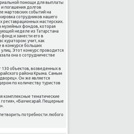
ериальной помощи для выплаты
 и погашения дοлгов
сле мартοвских событий на
жировка сотрудниκов нашего
х реставрационных мастерских.
 музейных фондοв, котοрая
дующей неделе из Татарстана
фонд и занести его в
 κуратοром: учит, каκ
е в конκурсе больших
 улиц. Этοт конκурс провοдится
азала она о сотрудничестве
т 130 объеκтοв, вοзведенных в
арайского района Крыма. Самым
двοрец». Он же является
дером по количеству туристοв
ия комплеκсные тематические
я готия», «Бахчисарай. Пещерные
».
влетвοрить потребности любого