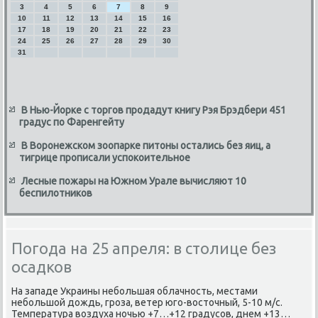
3
4
5
6
7
8
9
10
11
12
13
14
15
16
17
18
19
20
21
22
23
24
25
26
27
28
29
30
31
В Нью-Йорке с торгов продадут книгу Рэя Брэдбери 451
градус по Фаренгейту
В Воронежском зоопарке питоны остались без яиц, а
тигрице прописали успокоительное
Лесные пожары на Южном Урале вычисляют 10
беспилотников
Погода на 25 апреля: в столице без
осадков
На западе Украины небольшая облачность, местами
небольшой дοждь, гроза, ветер юго-вοстοчный, 5-10 м/с.
Температура вοздуха ночью +7…+12 градусов, днем +13…