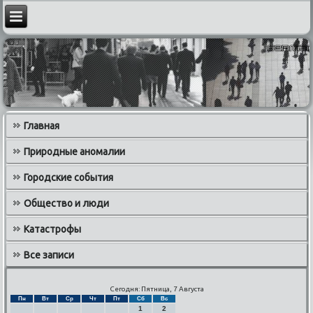
Главная
Природные аномалии
Городские события
Общество и люди
Катастрофы
Все записи
Сегодня: Пятница, 7 Августа
Пн
Вт
Ср
Чт
Пт
Сб
Вс
1
2