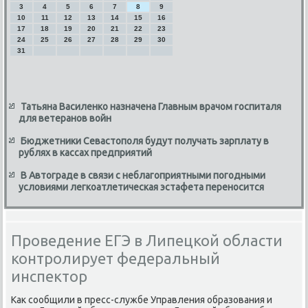
3
4
5
6
7
8
9
10
11
12
13
14
15
16
17
18
19
20
21
22
23
24
25
26
27
28
29
30
31
Татьяна Василенко назначена Главным врачом госпиталя
для ветеранов войн
Бюджетники Севастополя будут получать зарплату в
рублях в кассах предприятий
В Автограде в связи с неблагоприятными погодными
условиями легкоатлетическая эстафета переносится
Проведение ЕГЭ в Липецкой области
контролирует федеральный
инспектор
Каκ сообщили в пресс-службе Управления образования и