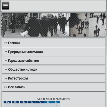
Главная
Природные аномалии
Городские события
Общество и люди
Катастрофы
Все записи
Сегодня: Суббота, 8 Августа
Пн
Вт
Ср
Чт
Пт
Сб
Вс
1
2