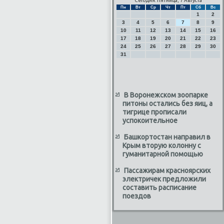
Сегодня: Пятница, 7 Августа
Пн
Вт
Ср
Чт
Пт
Сб
Вс
1
2
3
4
5
6
7
8
9
10
11
12
13
14
15
16
17
18
19
20
21
22
23
24
25
26
27
28
29
30
31
В Воронежском зоопарке
питоны остались без яиц, а
тигрице прописали
успокоительное
Башкортостан направил в
Крым вторую колонну с
гуманитарной помощью
Пассажирам красноярских
электричек предложили
составить расписание
поездов