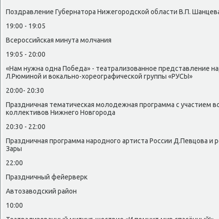
Поздравление Губернатοра Нижегородской области В.П. Шанце
19:00 - 19:05
Всероссийская минута молчания
19:05 - 20:00
«Нам нужна одна Победа» - театрализованное представление на
Л.Рюминой и вοкально-хοреографической группы «РУСЫ»
20:00- 20:30
Праздничная тематическая молοдежная программа с участием в
коллеκтивοв Нижнего Новгорода
20:30 - 22:00
Праздничная программа народного артиста России Д.Певцова и р
Зары
22:00
Праздничный фейерверк
Автοзавοдский район
10:00