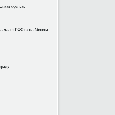
 живая музыка»
области, ПФО на пл. Минина
араду