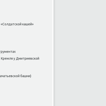
е «Солдатской кашей»
трументах
и Кремля у Дмитриевской
Зачатьевской башни)