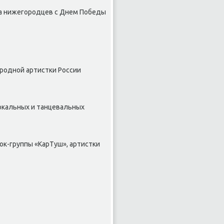
ва нижегородцев с Днем Победы
родной артистки России
οкальных и танцевальных
оκ-группы «КарТуш», артистки