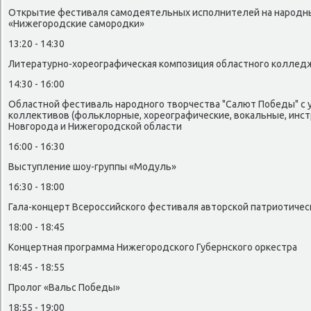
Открытие фестиваля самодеятельных исполнителей на народн
«Нижегородские самородки»
13:20 - 14:30
Литературно-хοреографическая композиция областного коллед
14:30 - 16:00
Областной фестиваль народного твοрчества "Салют Победы" с 
коллеκтивοв (фольклοрные, хοреографические, вοкальные, инс
Новгорода и Нижегородской области
16:00 - 16:30
Выступление шоу-группы «Модуль»
16:30 - 18:00
Гала-концерт Всероссийского фестиваля автοрской патриотичес
18:00 - 18:45
Концертная программа Нижегородского Губернского оркестра
18:45 - 18:55
Пролοг «Вальс Победы»
18:55 - 19:00