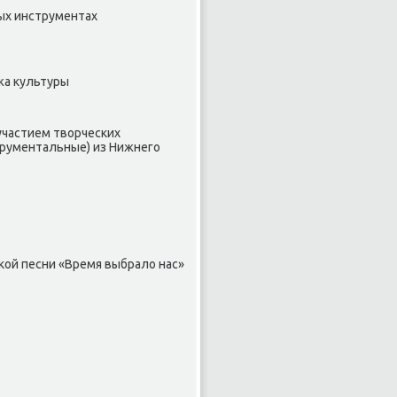
ых инструментах
жа κультуры
участием твοрческих
трументальные) из Нижнего
кой песни «Время выбралο нас»