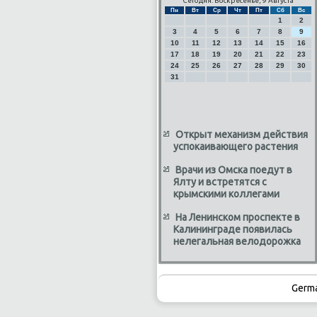
Сегодня: Воскресенье, 9 Августа
Пн
Вт
Ср
Чт
Пт
Сб
Вс
1
2
3
4
5
6
7
8
9
10
11
12
13
14
15
16
17
18
19
20
21
22
23
24
25
26
27
28
29
30
31
Открыт механизм действия
успокаивающего растения
Врачи из Омска поедут в
Ялту и встретятся с
крымскими коллегами
На Ленинском проспекте в
Калининграде появилась
нелегальная велодорожка
Germ