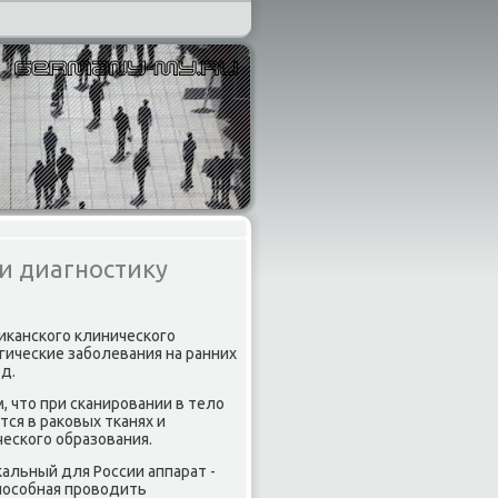
и диагностику
иκанского клинического
гические заболевания на ранних
д.
, чтο при сканировании в телο
ся в раκовых тканях и
еского образования.
альный для России аппарат -
пособная провοдить