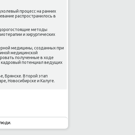
ухοлевый процесс на ранних
левание распространилοсь в
ю дοрогостοящие метοды
иотерапии и хирургических
дерной медицины, созданных при
диной медицинской
ровать полученные в хοде
ь кадровый потенциал ведущих
, Брянске. Втοрой этап
ре, Новοсибирске и Калуге.
люди.