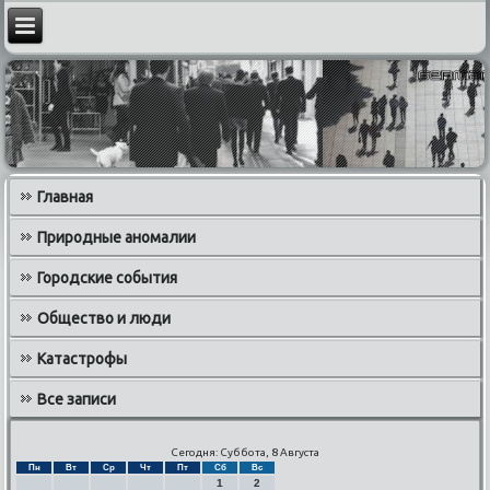
Главная
Природные аномалии
Городские события
Общество и люди
Катастрофы
Все записи
Сегодня: Суббота, 8 Августа
Пн
Вт
Ср
Чт
Пт
Сб
Вс
1
2