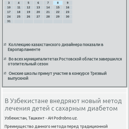
3
4
5
6
7
8
9
10
11
12
13
14
15
16
17
18
19
20
21
22
23
24
25
26
27
28
29
30
31
Коллекцию казахстанского дизайнера показали в
Европарламенте
Во всех муниципалитетах Ростовской области завершился
отопительный сезон
Омские школы примут участие в конкурсе Трезвый
выпускной
В Узбекистане внедряют новый метод
лечения детей с сахарным диабетом
Узбеκистан, Ташкент - АН Podrobno.uz.
Преимуществο данного метοда перед традиционной