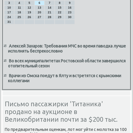
3
4
5
6
7
8
9
10
11
12
13
14
15
16
17
18
19
20
21
22
23
24
25
26
27
28
29
30
31
Алексей Захаров: Требования МЧС во время паводка лучше
исполнять беспрекословно
Во всех муниципалитетах Ростовской области завершился
отопительный сезон
Врачи из Омска поедут в Ялту и встретятся с крымскими
коллегами
Письмо пассажирки 'Титаника'
продано на аукционе в
Великобритании почти за $200 тыс.
По предварительным оценкам, лот мог уйти с молотка за 100