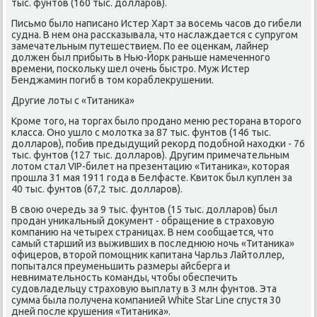
тыс. фунтов (160 тыс. долларов).
Письмо было написано Истер Харт за восемь часов до гибели
судна. В нем она рассказывала, что наслаждается с супругом
замечательным путешествием. По ее оценкам, лайнер
должен был прибыть в Нью-Йорк раньше намеченного
времени, поскольку шел очень быстро. Муж Истер
Бенджамин погиб в том кораблекрушении.
Другие лоты с «Титаника»
Кроме того, на торгах было продано меню ресторана второго
класса. Оно ушло с молотка за 87 тыс. фунтов (146 тыс.
долларов), побив предыдущий рекорд подобной находки - 76
тыс. фунтов (127 тыс. долларов). Другим примечательным
лотом стал VIP-билет на презентацию «Титаника», которая
прошла 31 мая 1911 года в Белфасте. Квиток был куплен за
40 тыс. фунтов (67,2 тыс. долларов).
В свою очередь за 9 тыс. фунтов (15 тыс. долларов) был
продан уникальный документ - обращение в страховую
компанию на четырех страницах. В нем сообщается, что
самый старший из выживших в последнюю ночь «Титаника»
офицеров, второй помощник капитана Чарльз Лайтоллер,
попытался преуменьшить размеры айсберга и
невнимательность команды, чтобы обеспечить
судовладельцу страховую выплату в 3 млн фунтов. Эта
сумма была получена компанией White Star Line спустя 30
дней после крушения «Титаника».