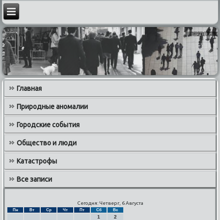
Главная
Природные аномалии
Городские события
Общество и люди
Катастрофы
Все записи
Сегодня: Четверг, 6 Августа
Пн
Вт
Ср
Чт
Пт
Сб
Вс
1
2