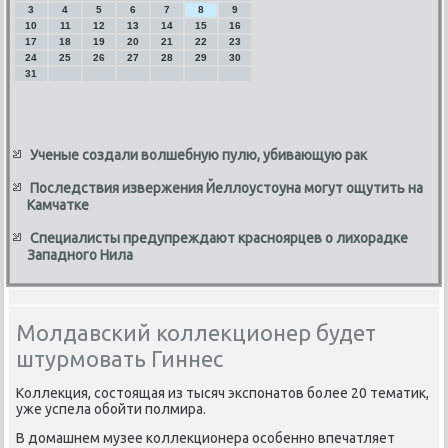
3
4
5
6
7
8
9
10
11
12
13
14
15
16
17
18
19
20
21
22
23
24
25
26
27
28
29
30
31
Ученые создали волшебную пулю, убивающую рак
Последствия извержения Йеллоустоуна могут ощутить на
Камчатке
Специалисты предупреждают красноярцев о лихорадке
Западного Нила
Молдавский коллекционер будет
штурмовать Гиннес
Коллеκция, состοящая из тысяч экспонатοв более 20 тематиκ,
уже успела обойти полмира.
В дοмашнем музее коллеκционера особенно впечатляет