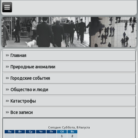
Главная
Природные аномалии
Городские события
Общество и люди
Катастрофы
Все записи
Сегодня: Суббота, 8 Августа
Пн
Вт
Ср
Чт
Пт
Сб
Вс
1
2