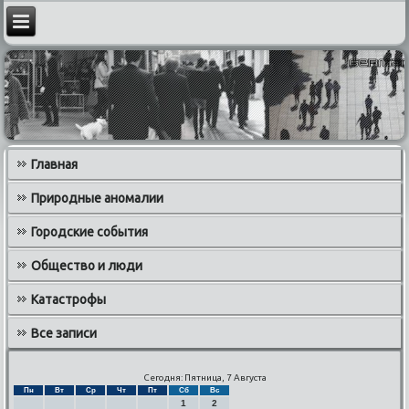
Главная
Природные аномалии
Городские события
Общество и люди
Катастрофы
Все записи
Сегодня: Пятница, 7 Августа
Пн
Вт
Ср
Чт
Пт
Сб
Вс
1
2