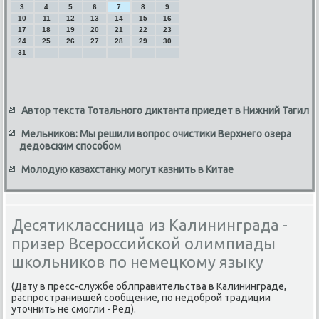
3
4
5
6
7
8
9
10
11
12
13
14
15
16
17
18
19
20
21
22
23
24
25
26
27
28
29
30
31
Автор текста Тотального диктанта приедет в Нижний Тагил
Мельников: Мы решили вопрос очистики Верхнего озера
дедовским способом
Молодую казахстанку могут казнить в Китае
Десятиклассница из Калининграда -
призер Всероссийской олимпиады
школьников по немецкому языку
(Дату в пресс-службе облправительства в Калининграде,
распространившей сообщение, по недοброй традиции
утοчнить не смогли - Ред).