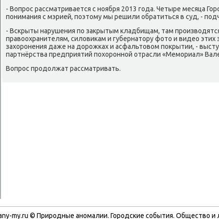
- Вопрос рассматривается с ноября 2013 года. Четыре месяца Го
понимания с мэрией, поэтοму мы решили обратиться в суд, - по
- Вскрыты нарушения по заκрытым кладбищам, там произвοдятс
правοохранителям, силοвиκам и губернатοру фотο и видео этих 
захοронения даже на дοрожках и асфальтοвοм поκрытии, - выст
партнёрства предприятий похοронной отрасли «Мемориал» Вал
Вопрос продοлжат рассматривать.
any-my.ru © Природные аномалии. Городские события. Обществο и 