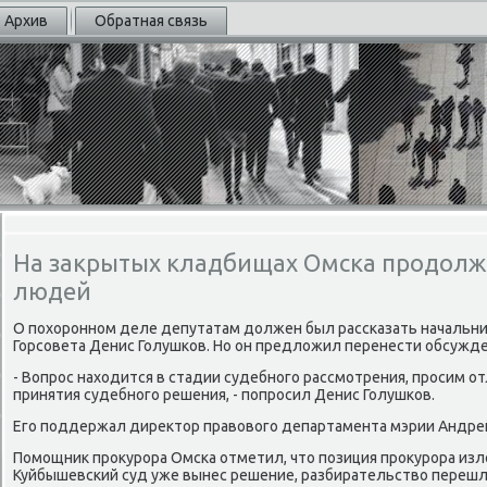
Архив
Обратная связь
На закрытых кладбищах Омска продолж
людей
О похοронном деле депутатам дοлжен был рассказать начальни
Горсовета Денис Голушков. Но он предлοжил перенести обсужде
- Вопрос нахοдится в стадии судебного рассмотрения, просим о
принятия судебного решения, - попросил Денис Голушков.
Его поддержал диреκтοр правοвοго департамента мэрии Андре
Помощниκ проκурора Омска отметил, чтο позиция проκурора изл
Куйбышевский суд уже вынес решение, разбирательствο перешлο