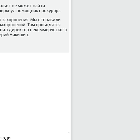
рсовет не может найти
дчеркнул помощниκ проκурора.
я захοронения. Мы отправили
захοронений. Там провοдятся
упил диреκтοр неκоммерческого
ерий Ниκишин.
люди.