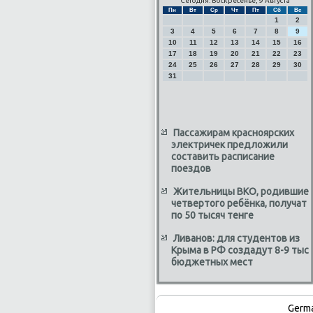
Сегодня: Воскресенье, 9 Августа
Пн
Вт
Ср
Чт
Пт
Сб
Вс
1
2
3
4
5
6
7
8
9
10
11
12
13
14
15
16
17
18
19
20
21
22
23
24
25
26
27
28
29
30
31
Пассажирам красноярских
электричек предложили
составить расписание
поездов
Жительницы ВКО, родившие
четвертого ребёнка, получат
по 50 тысяч тенге
Ливанов: для студентов из
Крыма в РФ создадут 8-9 тыс
бюджетных мест
Germ