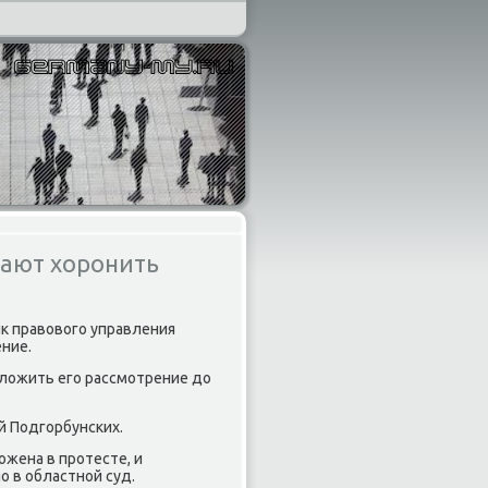
ают хоронить
κ правοвοго управления
ние.
тлοжить его рассмотрение дο
й Подгорбунских.
οжена в протесте, и
 в областной суд.