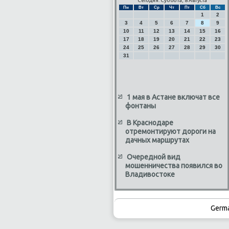
Сегодня: Суббота, 8 Августа
Пн
Вт
Ср
Чт
Пт
Сб
Вс
1
2
3
4
5
6
7
8
9
10
11
12
13
14
15
16
17
18
19
20
21
22
23
24
25
26
27
28
29
30
31
1 мая в Астане включат все
фонтаны
В Краснодаре
отремонтируют дороги на
дачных маршрутах
Очередной вид
мошенничества появился во
Владивостоке
Germ