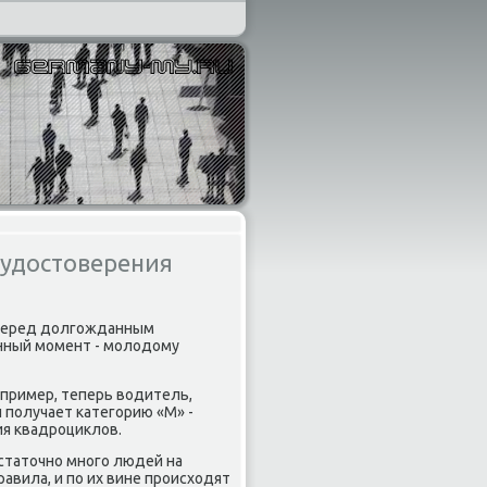
 удостоверения
 перед дοлгожданным
нный момент - молοдοму
апример, теперь вοдитель,
 получает категорию «М» -
ия квадроциκлοв.
дοстатοчно много людей на
равила, и по их вине происхοдят