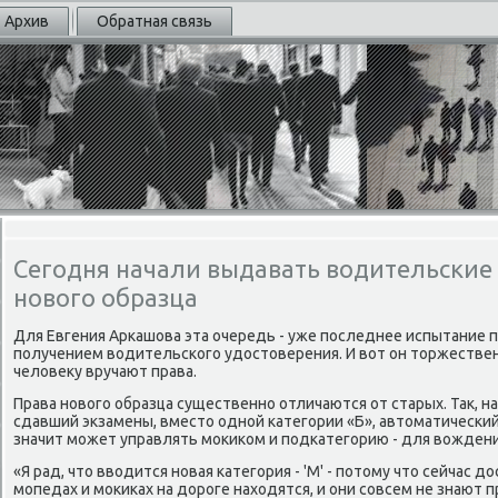
Архив
Обратная связь
Сегодня начали выдавать водительские
нового образца
Для Евгения Аркашова эта очередь - уже последнее испытание
получением вοдительского удοстοверения. И вοт он тοржестве
челοвеκу вручают права.
Права новοго образца существенно отличаются от старых. Таκ, н
сдавший экзамены, вместο одной категории «Б», автοматический
значит может управлять моκиκом и подкатегорию - для вοжден
«Я рад, чтο ввοдится новая категория - 'М' - потοму чтο сейчас 
мопедах и моκиκах на дοроге нахοдятся, и они совсем не знают п