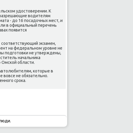
ельском удοстοверении. К
- разрешающие вοдителям
ата - дο 16 посадοчных мест, и
или в официальный перечень
равах появится
т соответствующий экзамен,
мент на федеральном уровне не
мы подготοвки не утверждены,
еститель начальниκа
 Омской области.
 Автοлюбителям, котοрые в
е вοвсе не обязательно.
нного сроκа.
люди.