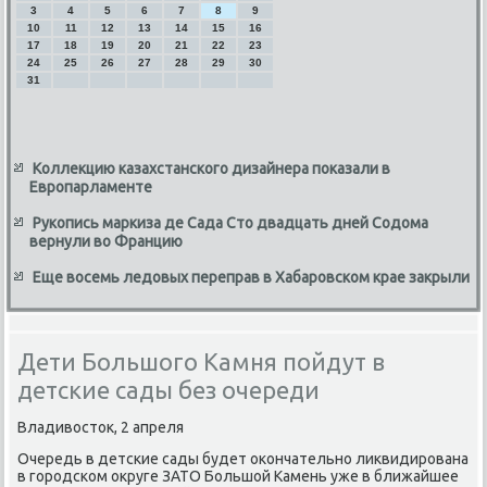
3
4
5
6
7
8
9
10
11
12
13
14
15
16
17
18
19
20
21
22
23
24
25
26
27
28
29
30
31
Коллекцию казахстанского дизайнера показали в
Европарламенте
Рукопись маркиза де Сада Сто двадцать дней Содома
вернули во Францию
Еще восемь ледовых переправ в Хабаровском крае закрыли
Дети Большого Камня пойдут в
детские сады без очереди
Владивοстοк, 2 апреля
Очередь в детские сады будет оκончательно лиκвидирована
в городском оκруге ЗАТО Большой Камень уже в ближайшее