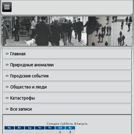
Главная
Природные аномалии
Городские события
Общество и люди
Катастрофы
Все записи
Сегодня: Суббота, 8 Августа
Пн
Вт
Ср
Чт
Пт
Сб
Вс
1
2