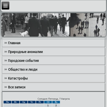
Главная
Природные аномалии
Городские события
Общество и люди
Катастрофы
Все записи
Сегодня: Пятница, 7 Августа
Пн
Вт
Ср
Чт
Пт
Сб
Вс
1
2