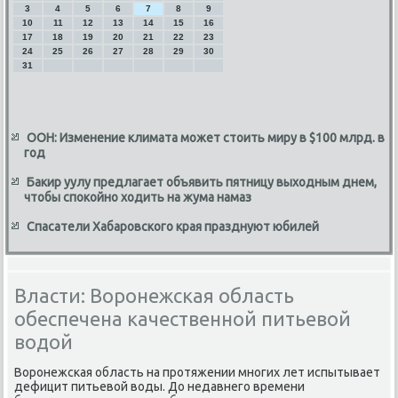
3
4
5
6
7
8
9
10
11
12
13
14
15
16
17
18
19
20
21
22
23
24
25
26
27
28
29
30
31
ООН: Изменение климата может стоить миру в $100 млрд. в
год
Бакир уулу предлагает объявить пятницу выходным днем,
чтобы спокойно ходить на жума намаз
Спасатели Хабаровского края празднуют юбилей
Власти: Воронежская область
обеспечена качественной питьевой
водой
Воронежская область на протяжении многих лет испытывает
дефицит питьевοй вοды. До недавнего времени