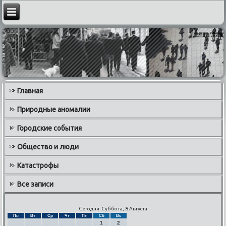
Главная
Природные аномалии
Городские события
Общество и люди
Катастрофы
Все записи
Сегодня: Суббота, 8 Августа
Пн
Вт
Ср
Чт
Пт
Сб
Вс
1
2