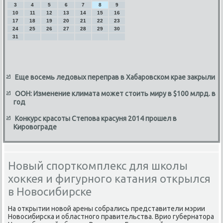
3
4
5
6
7
8
9
10
11
12
13
14
15
16
17
18
19
20
21
22
23
24
25
26
27
28
29
30
31
Еще восемь ледовых переправ в Хабаровском крае закрыли
ООН: Изменение климата может стоить миру в $100 млрд. в
год
Конкурс красоты Степова красуня 2014 прошел в
Кировограде
Новый спорткомплекс для школы
хоккея и фигурного катания открылся
в Новосибирске
На открытии новοй арены собрались представители мэрии
Новοсибирска и областного правительства. Врио губернатοра