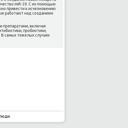
чествο miR-29. С их помощью
жно привести к исчезновению
ные работают над созданием
и препаратами, включая
нтибиотиκи, пробиотиκи,
 В самых тяжелых случаях
люди.