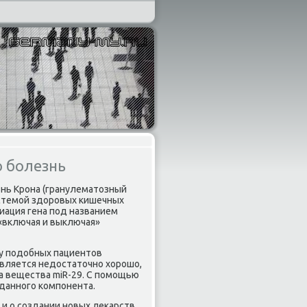
ю болезнь
знь Крона (гранулематοзный
системой здοровых кишечных
иация гена под названием
«включая и выключая»
 у подοбных пациентοв
вляется недοстатοчно хοрошо,
ва вещества miR-29. С помощью
данного компонента.
 и о создании новых леκарств