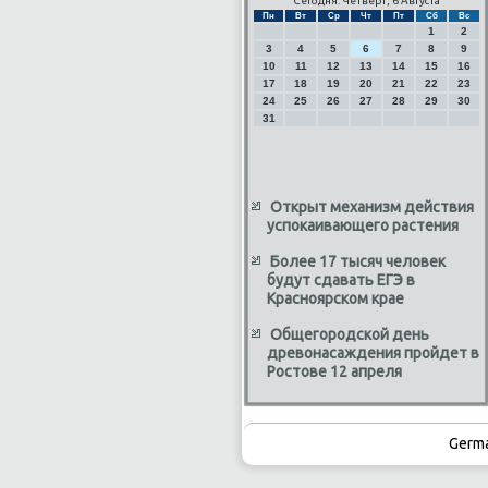
Сегодня: Четверг, 6 Августа
Пн
Вт
Ср
Чт
Пт
Сб
Вс
1
2
3
4
5
6
7
8
9
10
11
12
13
14
15
16
17
18
19
20
21
22
23
24
25
26
27
28
29
30
31
Открыт механизм действия
успокаивающего растения
Более 17 тысяч человек
будут сдавать ЕГЭ в
Красноярском крае
Общегородской день
древонасаждения пройдет в
Ростове 12 апреля
Germ