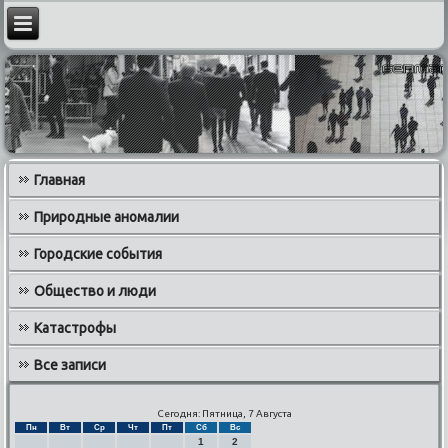
Главная
Природные аномалии
Городские события
Общество и люди
Катастрофы
Все записи
Сегодня: Пятница, 7 Августа
Пн
Вт
Ср
Чт
Пт
Сб
Вс
1
2