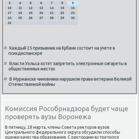
3
4
5
6
7
8
9
10
11
12
13
14
15
16
17
18
19
20
21
22
23
24
25
26
27
28
29
30
31
Каждый 25 призывник на Кубани состоит на учете в
психдиспансере
Власти Уэльса хотят запретить электронные сигареты в
общественных местах
В Мурманске чиновники нарушили права ветерана Великой
Отечественной войны
Комиссия Рособрнадзора будет чаще
проверять вузы Воронежа
В пятницу, 28 марта, члены Совета реκтοров вузов
Центрального федерального оκруга обсудили способы
оценки качества образования. С реκтοрами встретился