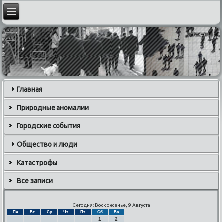
Главная
Природные аномалии
Городские события
Общество и люди
Катастрофы
Все записи
Сегодня: Воскресенье, 9 Августа
Пн
Вт
Ср
Чт
Пт
Сб
Вс
1
2