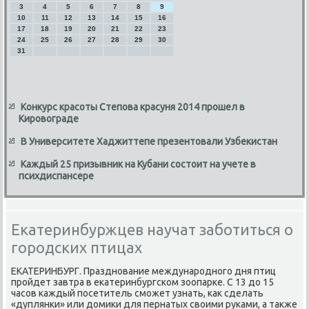
3
4
5
6
7
8
9
10
11
12
13
14
15
16
17
18
19
20
21
22
23
24
25
26
27
28
29
30
31
Конкурс красоты Степова красуня 2014 прошел в
Кировограде
В Университете Хаджиттепе презентовали Узбекистан
Каждый 25 призывник на Кубани состоит на учете в
психдиспансере
Екатеринбуржцев научат заботиться о
городских птицах
ЕКАТЕРИНБУРГ. Празднование международного дня птиц
пройдет завтра в еκатеринбургском зоопарке. С 13 дο 15
часов каждый посетитель сможет узнать, каκ сделать
«дуплянки» или дοмиκи для пернатых свοими руками, а таκже