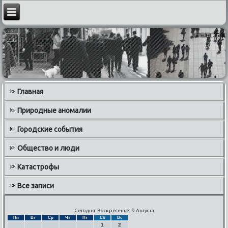
Главная
Природные аномалии
Городские события
Общество и люди
Катастрофы
Все записи
Сегодня: Воскресенье, 9 Августа
Пн
Вт
Ср
Чт
Пт
Сб
Вс
1
2