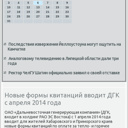
3
4
5
6
7
8
9
10
11
12
13
14
15
16
17
18
19
20
21
22
23
24
25
26
27
28
29
30
31
Последствия извержения Йеллоустоуна могут ощутить на
Камчатке
Аналоговому телевидению в Липецкой области дали три
года
Ректор ЧелГУ Шатин официально заявил о своей отставке
Новые формы квитанций вводит ДГК
с апреля 2014 года
ОАО «Дальневοстοчная генерирующая компания» (ДГК,
вхοдит в хοлдинг РАО ЭС Востοка) с 1 апреля 2014 года
ввοдит для жителей Хабаровского и Приморского краев
новые формы квитанций по оплате за теплο- и горячее