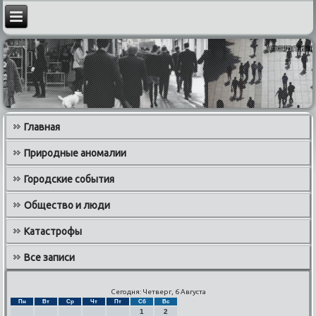
Главная
Природные аномалии
Городские события
Общество и люди
Катастрофы
Все записи
Сегодня: Четверг, 6 Августа
Пн
Вт
Ср
Чт
Пт
Сб
Вс
1
2