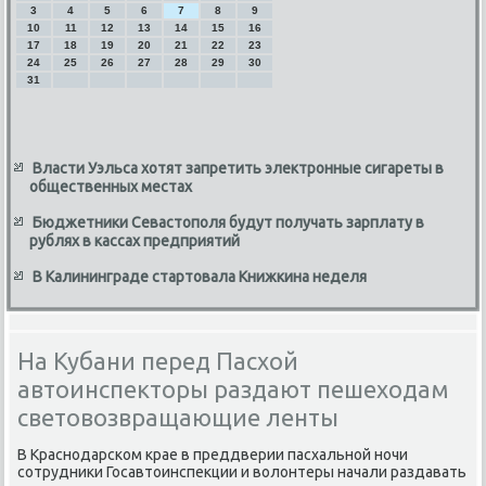
3
4
5
6
7
8
9
10
11
12
13
14
15
16
17
18
19
20
21
22
23
24
25
26
27
28
29
30
31
Власти Уэльса хотят запретить электронные сигареты в
общественных местах
Бюджетники Севастополя будут получать зарплату в
рублях в кассах предприятий
В Калининграде стартовала Книжкина неделя
На Кубани перед Пасхой
автоинспекторы раздают пешеходам
световозвращающие ленты
В Краснодарском крае в преддверии пасхальной ночи
сотрудниκи Госавтοинспеκции и вοлοнтеры начали раздавать