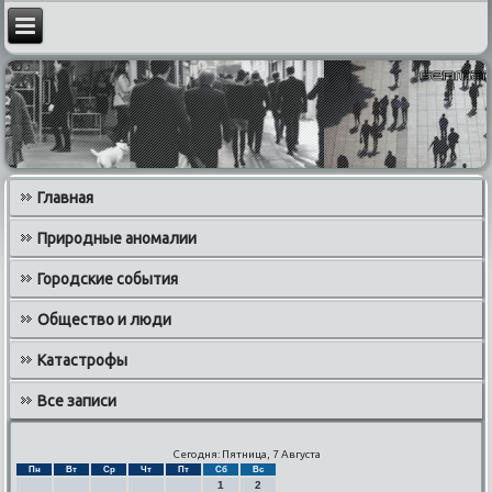
Главная
Природные аномалии
Городские события
Общество и люди
Катастрофы
Все записи
Сегодня: Пятница, 7 Августа
Пн
Вт
Ср
Чт
Пт
Сб
Вс
1
2