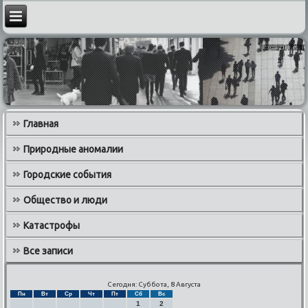
Главная
Природные аномалии
Городские события
Общество и люди
Катастрофы
Все записи
Сегодня: Суббота, 8 Августа
Пн
Вт
Ср
Чт
Пт
Сб
Вс
1
2