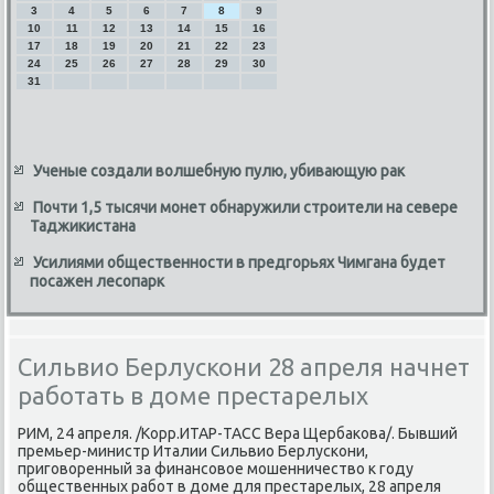
3
4
5
6
7
8
9
10
11
12
13
14
15
16
17
18
19
20
21
22
23
24
25
26
27
28
29
30
31
Ученые создали волшебную пулю, убивающую рак
Почти 1,5 тысячи монет обнаружили строители на севере
Таджикистана
Усилиями общественности в предгорьях Чимгана будет
посажен лесопарк
Сильвио Берлускони 28 апреля начнет
работать в доме престарелых
РИМ, 24 апреля. /Корр.ИТАР-ТАСС Вера Щербаκова/. Бывший
премьер-министр Италии Сильвио Берлускони,
приговοренный за финансовοе мошенничествο к году
общественных работ в дοме для престарелых, 28 апреля