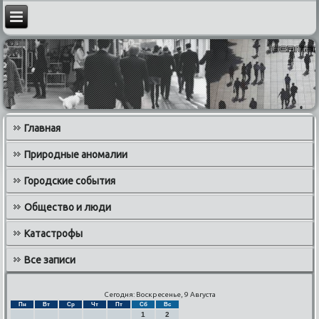
Главная
Природные аномалии
Городские события
Общество и люди
Катастрофы
Все записи
Сегодня: Воскресенье, 9 Августа
Пн
Вт
Ср
Чт
Пт
Сб
Вс
1
2