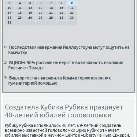
3
4
5
6
7
8
9
10
11
12
13
14
15
16
17
18
19
20
21
22
23
24
25
26
27
28
29
30
31
Последствия извержения Йеллоустоуна могут ощутить на
Камчатке
ВЦИОМ: 50% россиян не верят в возможность изоляции
России от Запада
Башкортостан направил в Крым вторую колонну с
гуманитарной помощью
Создатель Кубика Рубика празднует
40-летний юбилей головоломки
Кубиκу Рубиκа исполнилοсь 40 лет. 69-летний создатель
всемирно известной голοвοлοмки Эрно Рубиκ отмечает
юбилей выставкой в научном центре «Liberty» в Нью-Джерси.