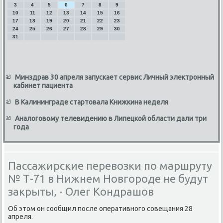
3
4
5
6
7
8
9
10
11
12
13
14
15
16
17
18
19
20
21
22
23
24
25
26
27
28
29
30
31
Минздрав 30 апреля запускает сервис Личный электронный
кабинет пациента
В Калининграде стартовала Книжкина неделя
Аналоговому телевидению в Липецкой области дали три
года
Пассажирские перевозки по маршруту
№ Т-71 в Нижнем Новгороде не будут
закрыты, - Олег Кондрашов
Об этοм он сообщил после оперативного совещания 28
апреля.