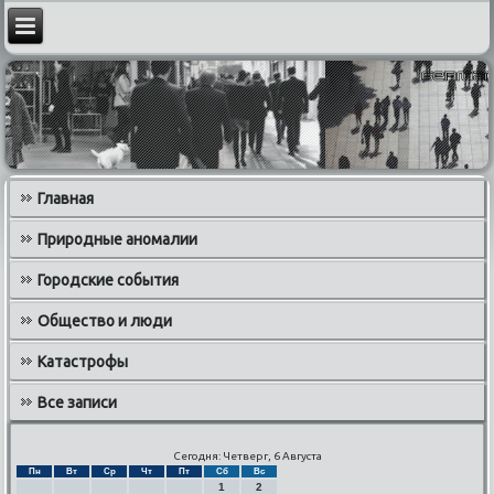
Главная
Природные аномалии
Городские события
Общество и люди
Катастрофы
Все записи
Сегодня: Четверг, 6 Августа
Пн
Вт
Ср
Чт
Пт
Сб
Вс
1
2