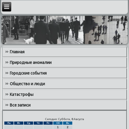
Главная
Природные аномалии
Городские события
Общество и люди
Катастрофы
Все записи
Сегодня: Суббота, 8 Августа
Пн
Вт
Ср
Чт
Пт
Сб
Вс
1
2