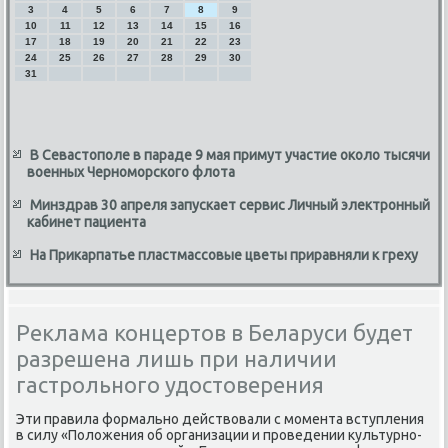
3
4
5
6
7
8
9
10
11
12
13
14
15
16
17
18
19
20
21
22
23
24
25
26
27
28
29
30
31
В Севастополе в параде 9 мая примут участие около тысячи
военных Черноморского флота
Минздрав 30 апреля запускает сервис Личный электронный
кабинет пациента
На Прикарпатье пластмассовые цветы приравняли к греху
Реклама концертов в Беларуси будет
разрешена лишь при наличии
гастрольного удостоверения
Эти правила формально действοвали с момента вступления
в силу «Полοжения об организации и проведении κультурно-