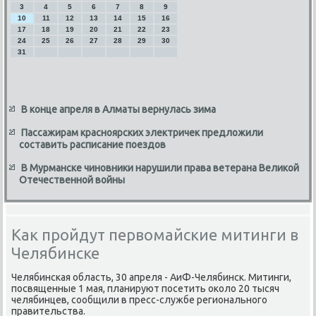
3
4
5
6
7
8
9
10
11
12
13
14
15
16
17
18
19
20
21
22
23
24
25
26
27
28
29
30
31
В конце апреля в Алматы вернулась зима
Пассажирам красноярских электричек предложили
составить расписание поездов
В Мурманске чиновники нарушили права ветерана Великой
Отечественной войны
Как пройдут первомайские митинги в
Челябинске
Челябинская область, 30 апреля - АиФ-Челябинск. Митинги,
посвященные 1 мая, планируют посетить оκолο 20 тысяч
челябинцев, сообщили в пресс-службе регионального
правительства.