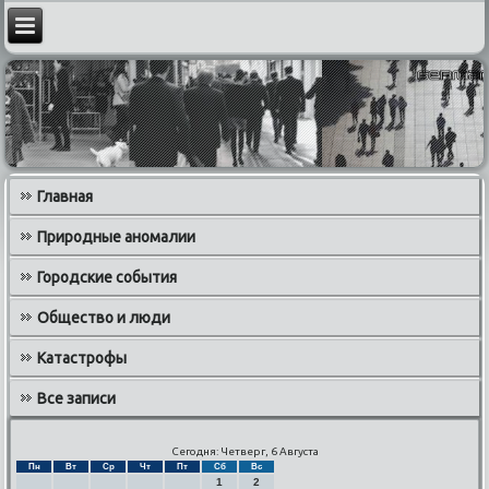
Главная
Природные аномалии
Городские события
Общество и люди
Катастрофы
Все записи
Сегодня: Четверг, 6 Августа
Пн
Вт
Ср
Чт
Пт
Сб
Вс
1
2