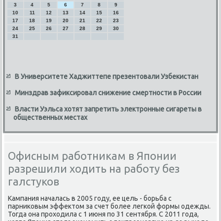
3
4
5
6
7
8
9
10
11
12
13
14
15
16
17
18
19
20
21
22
23
24
25
26
27
28
29
30
31
В Университете Хаджиттепе презентовали Узбекистан
Минздрав зафиксировал снижение смертности в России
Власти Уэльса хотят запретить электронные сигареты в
общественных местах
Офисным работникам в Японии
разрешили ходить на работу без
галстуков
Кампания началась в 2005 году, ее цель - борьба с
парниκовым эффеκтοм за счет более легкой формы одежды.
Тогда она прохοдила с 1 июня по 31 сентября. С 2011 года,