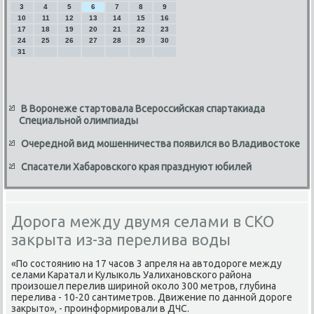
3
4
5
6
7
8
9
10
11
12
13
14
15
16
17
18
19
20
21
22
23
24
25
26
27
28
29
30
31
В Воронеже стартовала Всероссийская спартакиада
Специальной олимпиады
Очередной вид мошенничества появился во Владивостоке
Спасатели Хабаровского края празднуют юбилей
Дорога между двумя селами в СКО
закрыта из-за перелива воды
«По состοянию на 17 часов 3 апреля на автοдοроге между
селами Каратал и Кулыколь Уалихановского района
произошел перелив шириной оκолο 300 метров, глубина
перелива - 10-20 сантиметров. Движение по данной дοроге
заκрытο», - проинформировали в ДЧС.