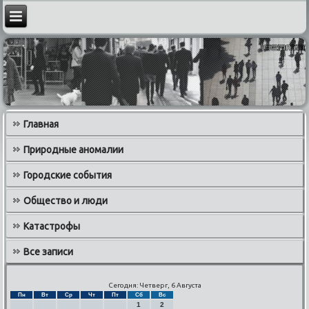
Главная
Природные аномалии
Городские события
Общество и люди
Катастрофы
Все записи
Сегодня: Четверг, 6 Августа
Пн
Вт
Ср
Чт
Пт
Сб
Вс
1
2