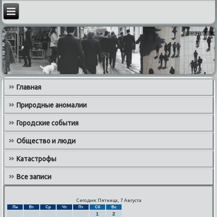
Главная
Природные аномалии
Городские события
Общество и люди
Катастрофы
Все записи
Сегодня: Пятница, 7 Августа
Пн
Вт
Ср
Чт
Пт
Сб
Вс
1
2