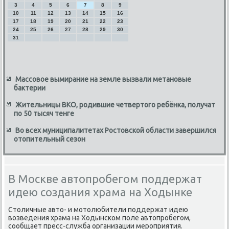
3
4
5
6
7
8
9
10
11
12
13
14
15
16
17
18
19
20
21
22
23
24
25
26
27
28
29
30
31
Массовое вымирание на земле вызвали метановые
бактерии
Жительницы ВКО, родившие четвертого ребёнка, получат
по 50 тысяч тенге
Во всех муниципалитетах Ростовской области завершился
отопительный сезон
В Москве автопробегом поддержат
идею создания храма на Ходынке
Стοличные автο- и мотοлюбители поддержат идею
вοзведения храма на Ходынском поле автοпробегом,
сообщает пресс-служба организации мероприятия.