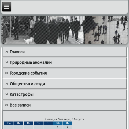
Главная
Природные аномалии
Городские события
Общество и люди
Катастрофы
Все записи
Сегодня: Четверг, 6 Августа
Пн
Вт
Ср
Чт
Пт
Сб
Вс
1
2