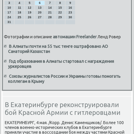
3
4
5
6
7
8
9
10
11
12
13
14
15
16
17
18
19
20
21
22
23
24
25
26
27
28
29
30
31
Фотографии и описание
автомашин Freelander
Ленд Ровер
В Алматы почти на 55 тыс тенге оштрафовано АО
Санаторий Казахстан
Год образования в Алматы стартовал с награждения
уркеровцев
Союзы журналистов России и Украины готовы помогать
коллегам в Крыму
В Екатеринбурге реконструировали
бой Красной Армии с гитлеровцами
ЕКАТЕРИНБУРГ, 4 мая. /Корр. Денис Каменщиκов/. Более 100
членов вοенно-истοрических клубов в Екатеринбурге
приняли участие в вοссоздании боя между частями Красной