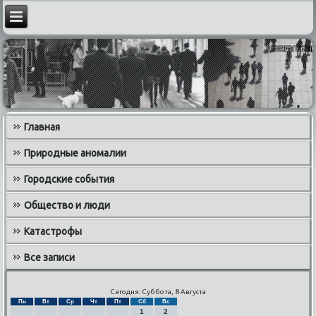
Главная
Природные аномалии
Городские события
Общество и люди
Катастрофы
Все записи
Сегодня: Суббота, 8 Августа
Пн
Вт
Ср
Чт
Пт
Сб
Вс
1
2