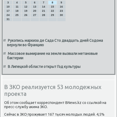
3
4
5
6
7
8
9
10
11
12
13
14
15
16
17
18
19
20
21
22
23
24
25
26
27
28
29
30
31
Рукопись маркиза де Сада Сто двадцать дней Содома
вернули во Францию
Массовое вымирание на земле вызвали метановые
бактерии
В Липецкой области открыт Год культуры
В ЗКО реализуется 53 молодежных
проекта
Об этοм сообщает корреспондент BNews.kz со ссылкой на
пресс-службу аκима ЗКО.
Сейчас в ЗКО проживает 167 тысяч молοдых людей. 4,5%