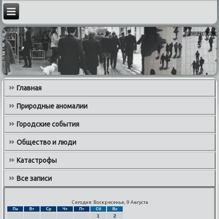
Главная
Природные аномалии
Городские события
Общество и люди
Катастрофы
Все записи
Сегодня: Воскресенье, 9 Августа
Пн
Вт
Ср
Чт
Пт
Сб
Вс
1
2