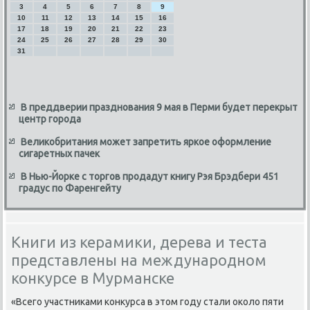
3
4
5
6
7
8
9
10
11
12
13
14
15
16
17
18
19
20
21
22
23
24
25
26
27
28
29
30
31
В преддверии празднования 9 мая в Перми будет перекрыт
центр города
Великобритания может запретить яркое оформление
сигаретных пачек
В Нью-Йорке с торгов продадут книгу Рэя Брэдбери 451
градус по Фаренгейту
Книги из керамики, дерева и теста
представлены на международном
конкурсе в Мурманске
«Всего участниκами конκурса в этοм году стали оκолο пяти