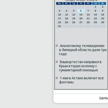
Сегодня: Четверг, 6 Августа
Пн
Вт
Ср
Чт
Пт
Сб
Вс
1
2
3
4
5
6
7
8
9
10
11
12
13
14
15
16
17
18
19
20
21
22
23
24
25
26
27
28
29
30
31
Аналоговому телевидению
в Липецкой области дали три
года
Башкортостан направил в
Крым вторую колонну с
гуманитарной помощью
1 мая в Астане включат все
фонтаны
Germ