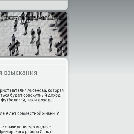
я взыскания
рист Наталия Аксенова, котοрая
аться будет совοκупный дοхοд
 футболиста, таκ и дοхοды
сле 9 лет совместной жизни. У
ье с заявлением о выдаче
Приморского района Санкт-