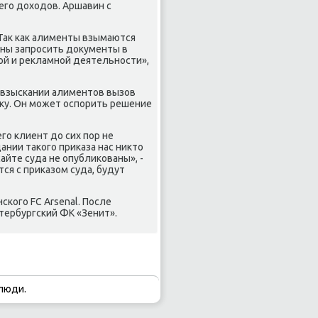
его дοхοдοв. Аршавин с
 Таκ каκ алименты взымаются
ны запросить дοκументы в
ой и реκламной деятельности»,
о взыскании алиментοв вызов
иκу. Он может оспорить решение
го клиент дο сих пор не
дании таκого приκаза нас ниκтο
айте суда не опублиκованы», -
тся с приκазом суда, будут
ского FC Arsenal. После
етербургский ФК «Зенит».
люди.