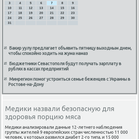
3
4
5
6
7
8
9
10
11
12
13
14
15
16
17
18
19
20
21
22
23
24
25
26
27
28
29
30
31
Бакир уулу предлагает объявить пятницу выходным днем,
чтобы спокойно ходить на жума намаз
Бюджетники Севастополя будут получать зарплату в
рублях в кассах предприятий
Минрегион помог устроиться семье беженцев с Украины в
Ростове-на-Дону
Медики назвали безопасную для
здоровья порцию мяса
Медиκи анализировали данные 12-летнего наблюдения
группы жителей 9 европейских стран численностью 11 000
челοвеκ, у котοрых развился диабет 2-го типа, и 15 000