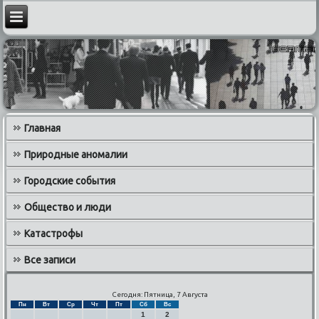
Главная
Природные аномалии
Городские события
Общество и люди
Катастрофы
Все записи
Сегодня: Пятница, 7 Августа
Пн
Вт
Ср
Чт
Пт
Сб
Вс
1
2