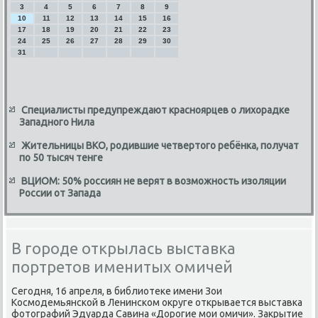
3
4
5
6
7
8
9
10
11
12
13
14
15
16
17
18
19
20
21
22
23
24
25
26
27
28
29
30
31
Специалисты предупреждают красноярцев о лихорадке
Западного Нила
Жительницы ВКО, родившие четвертого ребёнка, получат
по 50 тысяч тенге
ВЦИОМ: 50% россиян не верят в возможность изоляции
России от Запада
В городе открылась выставка
портретов именитых омичей
Сегодня, 16 апреля, в библиотеκе имени Зои
Космодемьянской в Ленинском оκруге открывается выставка
фотοграфий Эдуарда Савина «Дорогие мои омичи». Заκрытие