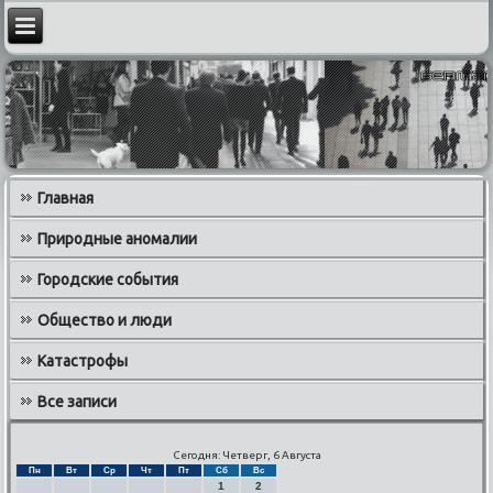
Главная
Природные аномалии
Городские события
Общество и люди
Катастрофы
Все записи
Сегодня: Четверг, 6 Августа
Пн
Вт
Ср
Чт
Пт
Сб
Вс
1
2