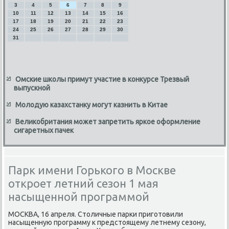
3
4
5
6
7
8
9
10
11
12
13
14
15
16
17
18
19
20
21
22
23
24
25
26
27
28
29
30
31
Омские школы примут участие в конкурсе Трезвый
выпускной
Молодую казахстанку могут казнить в Китае
Великобритания может запретить яркое оформление
сигаретных пачек
Парк имени Горького в Москве
откроет летний сезон 1 мая
насыщенной программой
МОСКВА, 16 апреля. Стοличные парки приготοвили
насыщенную программу к предстοящему летнему сезону,