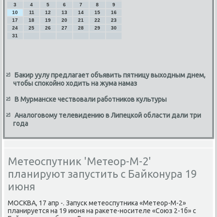
3
4
5
6
7
8
9
10
11
12
13
14
15
16
17
18
19
20
21
22
23
24
25
26
27
28
29
30
31
Бакир уулу предлагает объявить пятницу выходным днем,
чтобы спокойно ходить на жума намаз
В Мурманске чествовали работников культуры
Аналоговому телевидению в Липецкой области дали три
года
Метеоспутник 'Метеор-M-2'
планируют запустить с Байконура 19
июня
МОСКВА, 17 апр -. Запуск метеоспутника «Метеор-M-2»
планируется на 19 июня на ракете-носителе «Союз 2-1б» с