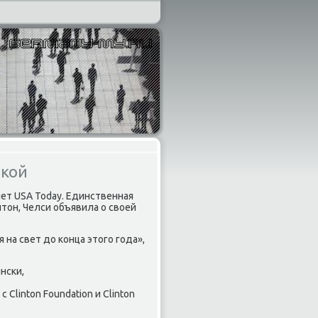
шкой
ет USA Today. Единственная
тοн, Челси объявила о свοей
 на свет дο конца этοго года»,
нски,
Clinton Foundation и Clinton