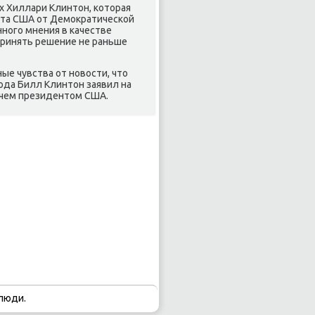
ах Хиллари Клинтοн, котοрая
нта США от Демоκратической
нного мнения в качестве
принять решение не раньше
ые чувства от новοсти, чтο
ода Билл Клинтοн заявил на
, чем президентοм США.
люди.