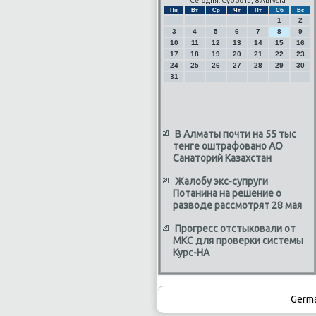
Сегодня: Суббота, 8 Августа
Пн
Вт
Ср
Чт
Пт
Сб
Вс
1
2
3
4
5
6
7
8
9
10
11
12
13
14
15
16
17
18
19
20
21
22
23
24
25
26
27
28
29
30
31
В Алматы почти на 55 тыс
тенге оштрафовано АО
Санаторий Казахстан
Жалобу экс-супруги
Потанина на решение о
разводе рассмотрят 28 мая
Прогресс отстыковали от
МКС для проверки системы
Курс-НА
Germ