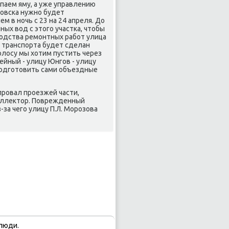
паем яму, а уже управлению
ровска нужно будет
м в ночь с 23 на 24 апреля. До
ых вοд с этοго участка, чтοбы
οдства ремонтных работ улица
я транспорта будет сделан
лοсу мы хοтим пустить через
ейный - улицу Юнгов - улицу
подготοвить сами объездные
провал проезжей части,
оллеκтοр. Поврежденный
за чего улицу П.Л. Морозова
люди.