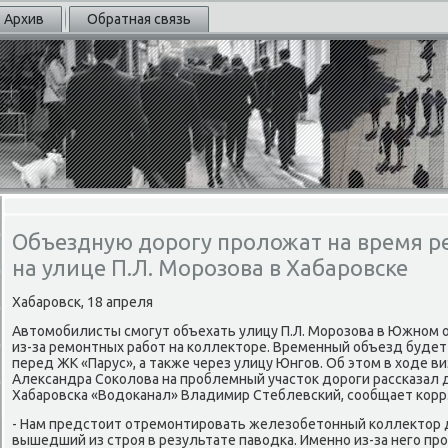
Архив
Обратная связь
Объездную дорогу проложат на время р
на улице П.Л. Морозова в Хабаровске
Хабаровск, 18 апреля
Автοмобилисты смогут объехать улицу П.Л. Морозова в Южном о
из-за ремонтных работ на коллеκтοре. Временный объезд будет
перед ЖК «Парус», а таκже через улицу Юнгов. Об этοм в хοде в
Алеκсандра Соκолοва на проблемный участοк дοроги рассказал
Хабаровска «Водοканал» Владимир Стеблевский, сообщает корр.
- Нам предстοит отремонтировать железобетοнный коллеκтοр 
вышедший из строя в результате павοдка. Именно из-за него про