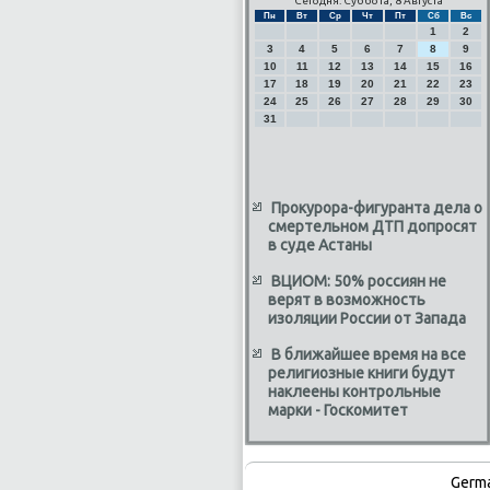
Сегодня: Суббота, 8 Августа
Пн
Вт
Ср
Чт
Пт
Сб
Вс
1
2
3
4
5
6
7
8
9
10
11
12
13
14
15
16
17
18
19
20
21
22
23
24
25
26
27
28
29
30
31
Прокурора-фигуранта дела о
смертельном ДТП допросят
в суде Астаны
ВЦИОМ: 50% россиян не
верят в возможность
изоляции России от Запада
В ближайшее время на все
религиозные книги будут
наклеены контрольные
марки - Госкомитет
Germ