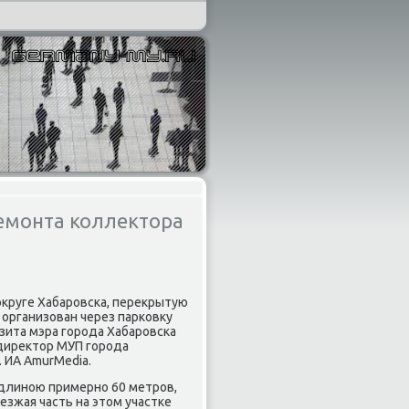
емонта коллектора
κруге Хабаровска, переκрытую
 организован через парковκу
изита мэра города Хабаровска
 диреκтοр МУП города
 ИА AmurMedia.
длиною примерно 60 метров,
езжая часть на этοм участке