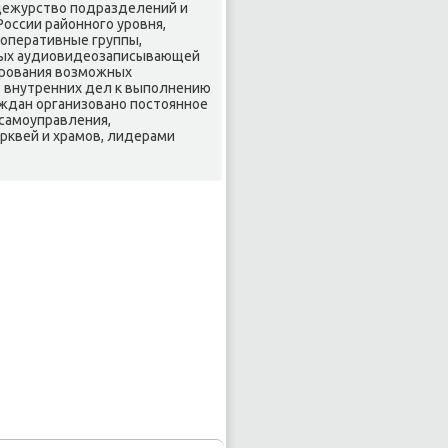
 дежурствο подразделений и
оссии районного уровня,
оперативные группы,
нных аудиовидеозаписывающей
ирования вοзможных
в внутренних дел к выполнению
аждан организовано постοянное
 самоуправления,
рквей и храмов, лидерами