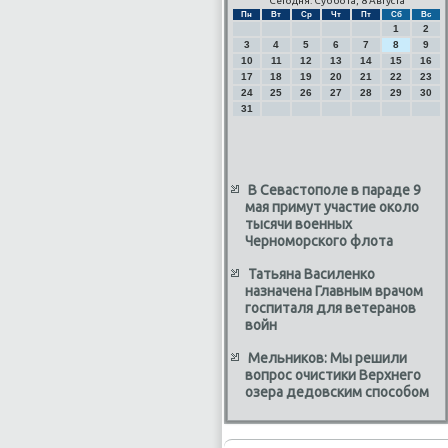
Сегодня: Суббота, 8 Августа
Пн
Вт
Ср
Чт
Пт
Сб
Вс
1
2
3
4
5
6
7
8
9
10
11
12
13
14
15
16
17
18
19
20
21
22
23
24
25
26
27
28
29
30
31
В Севастополе в параде 9
мая примут участие около
тысячи военных
Черноморского флота
Татьяна Василенко
назначена Главным врачом
госпиталя для ветеранов
войн
Мельников: Мы решили
вопрос очистики Верхнего
озера дедовским способом