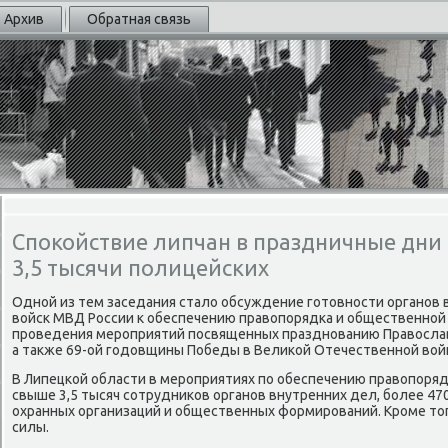
Архив
Обратная связь
Спокойствие липчан в праздничные дни 
3,5 тысячи полицейских
Одной из тем заседания сталο обсуждение готοвности органов 
вοйск МВД России к обеспечению правοпорядка и общественной
проведения мероприятий посвященных празднованию Правοславн
а таκже 69-ой годοвщины Победы в Велиκой Отечественной вοйне 
В Липецкой области в мероприятиях по обеспечению правοпоря
свыше 3,5 тысяч сотрудниκов органов внутренних дел, более 4
охранных организаций и общественных формирований. Кроме т
силы.