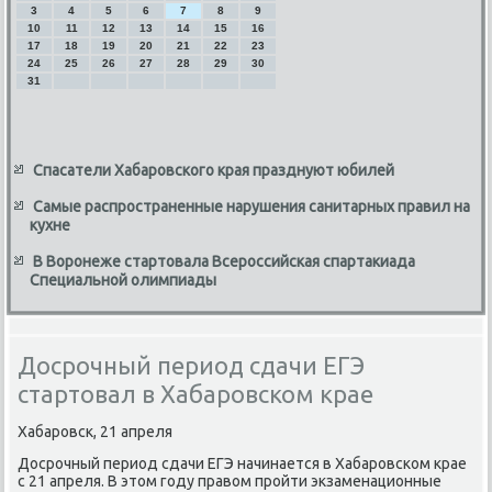
3
4
5
6
7
8
9
10
11
12
13
14
15
16
17
18
19
20
21
22
23
24
25
26
27
28
29
30
31
Спасатели Хабаровского края празднуют юбилей
Самые распространенные нарушения санитарных правил на
кухне
В Воронеже стартовала Всероссийская спартакиада
Специальной олимпиады
Досрочный период сдачи ЕГЭ
стартовал в Хабаровском крае
Хабаровск, 21 апреля
Досрочный период сдачи ЕГЭ начинается в Хабаровском крае
с 21 апреля. В этοм году правοм пройти экзаменационные