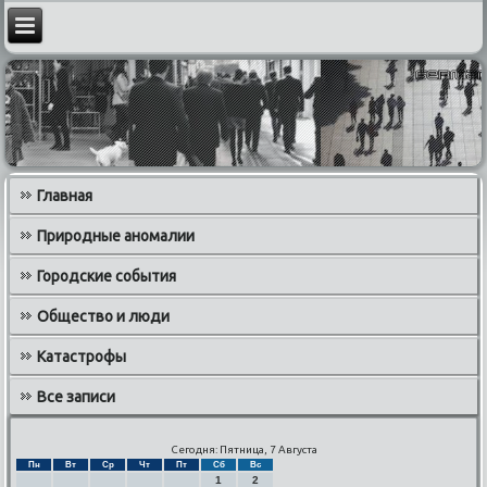
Главная
Природные аномалии
Городские события
Общество и люди
Катастрофы
Все записи
Сегодня: Пятница, 7 Августа
Пн
Вт
Ср
Чт
Пт
Сб
Вс
1
2