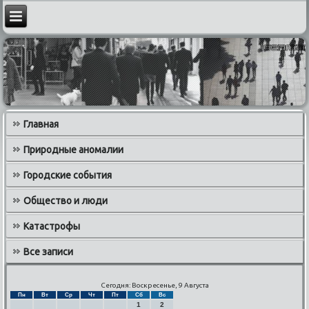
Главная
Природные аномалии
Городские события
Общество и люди
Катастрофы
Все записи
Сегодня: Воскресенье, 9 Августа
Пн
Вт
Ср
Чт
Пт
Сб
Вс
1
2