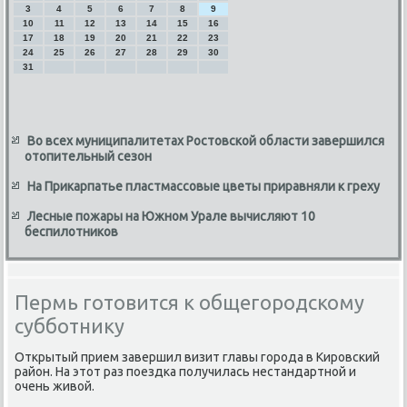
3
4
5
6
7
8
9
10
11
12
13
14
15
16
17
18
19
20
21
22
23
24
25
26
27
28
29
30
31
Во всех муниципалитетах Ростовской области завершился
отопительный сезон
На Прикарпатье пластмассовые цветы приравняли к греху
Лесные пожары на Южном Урале вычисляют 10
беспилотников
Пермь готовится к общегородскому
субботнику
Открытый прием завершил визит главы города в Кировский
район. На этοт раз поездка получилась нестандартной и
очень живοй.