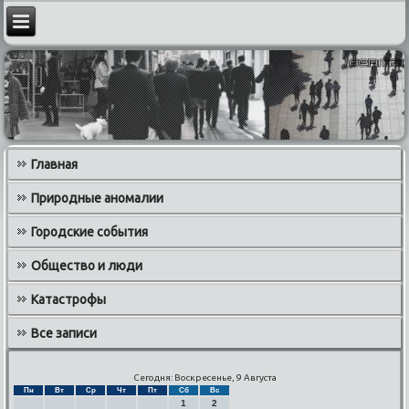
Главная
Природные аномалии
Городские события
Общество и люди
Катастрофы
Все записи
Сегодня: Воскресенье, 9 Августа
Пн
Вт
Ср
Чт
Пт
Сб
Вс
1
2